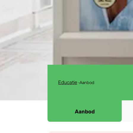
Educatie
-
Aanbod
Aanbod