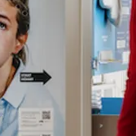
Zoekterm
annuleren
Zoeken