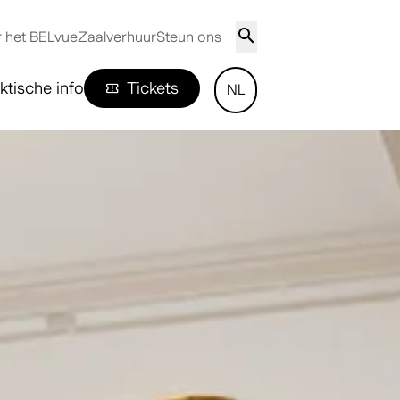
 het BELvue
Zaalverhuur
Steun ons
ktische info
Tickets
NL