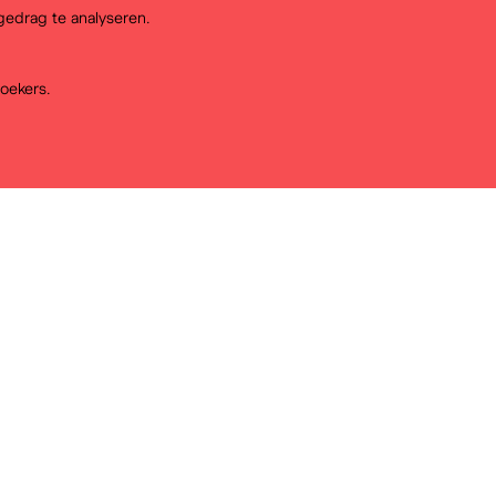
edrag te analyseren.
oekers.
Bekijk onze educatieve brochur