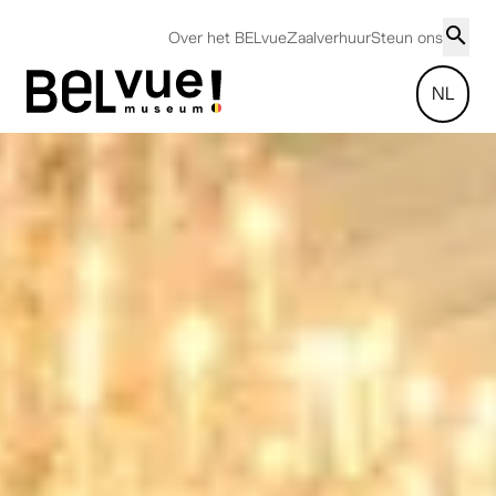
Over het BELvue
Zaalverhuur
Steun ons
NL