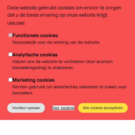
www.witlof.brussels
Deze website gebruikt cookies om ervoor te zorgen
dat u de beste ervaring op onze website krijgt.
Lees meer
Functionele cookies
Diensten
Noodzakelijk voor de werking van de website
Buffet
Analytische cookies
Helpen ons de website te verbeteren door anoniem
Receptie
bezoekersgedrag te analyseren.
Zittend dinner
Marketing cookies
Worden gebruikt om advertenties relevanter te maken voor
bezoekers.
Voorkeur opslaan
Nee, bedankt
Alle cookies accepteren
Het museum
Educatie
Praktische info
Tickets