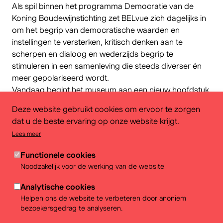
Als spil binnen het programma Democratie van de
Koning Boudewijnstichting zet BELvue zich dagelijks in
om het begrip van democratische waarden en
instellingen te versterken, kritisch denken aan te
scherpen en dialoog en wederzijds begrip te
stimuleren in een samenleving die steeds diverser én
meer gepolariseerd wordt.
Vandaag begint het museum aan een nieuw hoofdstuk.
BELvue ondergaat een grondige transformatie die
Deze website gebruikt cookies om ervoor te zorgen
zowel de inhoud, de ruimtes als de manier waarop het
dat u de beste ervaring op onze website krijgt.
in dialoog gaat met zijn publiek fundamenteel
Lees meer
hertekent.
Een vernieuwde permanente tentoonstelling
Functionele cookies
De toekomstige permanente tentoonstelling wordt
Noodzakelijk voor de werking van de website
volledig heruitgevonden. Op de eerste verdieping
biedt ze een frisse blik op de Belgische geschiedenis,
Analytische cookies
met duidelijke linken naar de grote maatschappelijke
Helpen ons de website te verbeteren door anoniem
bezoekersgedrag te analyseren.
vraagstukken van vandaag. Geen lineair verhaal, maar
een uitnodiging om de debatten, spanningen en