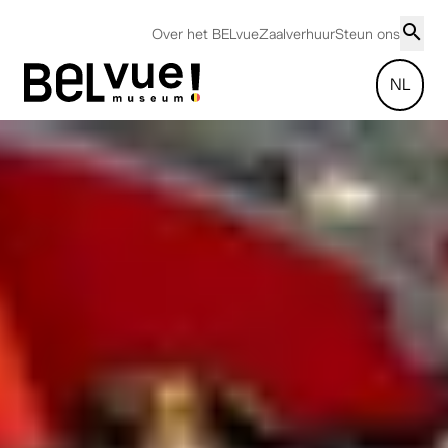
Over het BELvue
Zaalverhuur
Steun ons
NL