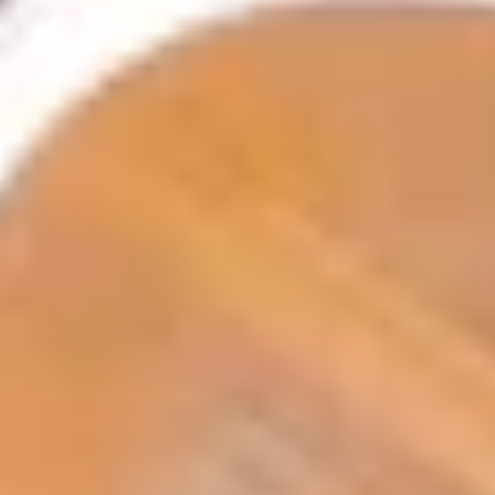
Zoekterm
annuleren
Zoeken