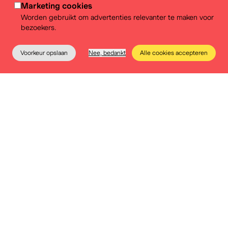
Marketing cookies
keuzes van het hedendaagse België te verkennen –
Worden gebruikt om advertenties relevanter te maken voor
telkens in het licht van het verleden.
bezoekers.
Voor deze herwerking werkt BELvue samen met de
scenografen van Exponanza en het historici-collectief
Voorkeur opslaan
Nee, bedankt
Alle cookies accepteren
Het Geheugen Collectief. Samen bouwen zij aan een
Het museum
Educatie
Praktische info
Tickets
parcours dat tegelijk inhoudelijk sterk en toegankelijk is
en openstaat voor een brede waaier aan
perspectieven.
Jaarlijkse, tijdelijke tentoonstellingen
Diezelfde ambitie vertaalt zich ook in een reeks
jaarlijkse, tijdelijke tentoonstellingen op de tweede
verdieping van het museum. Ze belichten België
telkens vanuit een andere invalshoek en leggen
verbanden met actuele thema’s.
In 2028 – twee jaar vóór het tweehonderdjarig bestaan
van België – neemt een eerste tentoonstelling de
bezoekers mee naar de roots van het land, met een
focus op de periode vóór de oprichting van de