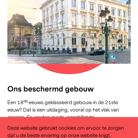
ㅤOns beschermd gebouw
de
Een
18
-eeuws
geklasseerd gebouw
in de
21
ste
eeuw? Dat is een uitdaging, vooral op het vlak van
energie. Er vonden reeds verschillende
renovatiewerken plaats met het oog op een duurzamer
Deze website gebruikt cookies om ervoor te zorgen
gebouw. Zo werden de verlichting, het waterverbruik
dat u de beste ervaring op onze website krijgt.