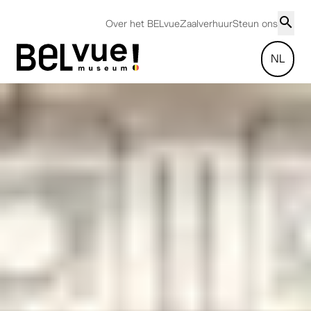
Over het BELvue
Zaalverhuur
Steun ons
NL