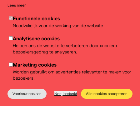
en de verwarmings- en ventilatiesystemen aangepakt.
Lees meer
De stroom komt volledig van een hernieuwbare bron,
dankzij
onze leverancier BEE
.
Functionele cookies
Noodzakelijk voor de werking van de website
Naast de aanpassingen met een directe impact zijn we
Analytische cookies
ook bezig met de toekomst van het gebouw. Er lopen
Helpen ons de website te verbeteren door anoniem
dan ook verschillende haalbaarheidsstudies die het
bezoekersgedrag te analyseren.
toekomstige energieverbruik in kaart moeten brengen.
Ons museum speelt kort op de bal en volgt de huidige
Marketing cookies
en de toekomstige maatschappelijk relevante thema’s
Worden gebruikt om advertenties relevanter te maken voor
van zeer dichtbij op: isolatie, warmtewinning,
bezoekers.
zonnepanelen, de opvang van regenwater, enz.
Voorkeur opslaan
Nee, bedankt
Alle cookies accepteren
Het museum
Educatie
Praktische info
Tickets