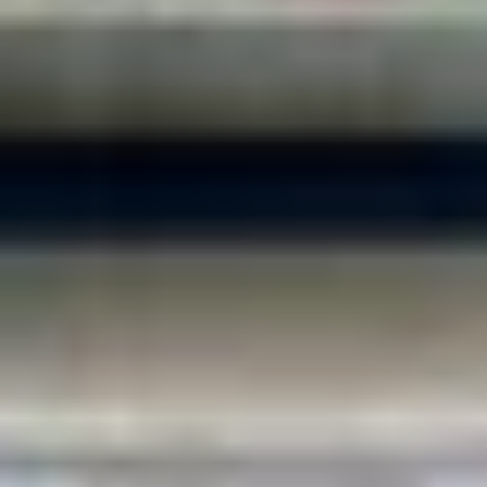
Zoekterm
annuleren
Zoeken