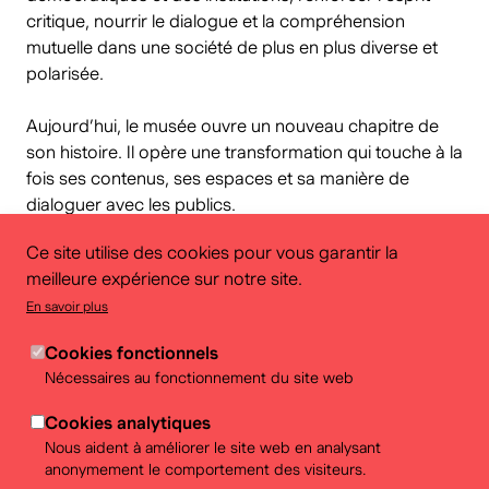
critique, nourrir le dialogue et la compréhension
mutuelle dans une société de plus en plus diverse et
polarisée.
Aujourd’hui, le musée ouvre un nouveau chapitre de
son histoire. Il opère une transformation qui touche à la
fois ses contenus, ses espaces et sa manière de
dialoguer avec les publics.
Ce site utilise des cookies pour vous garantir la
Une exposition permanente renouvelée
meilleure expérience sur notre site.
En savoir plus
Entièrement repensée la future exposition permanente
proposera au premier étage du bâtiment un nouveau
Cookies fonctionnels
regard sur l’histoire de la Belgique, faisant le lien avec
Nécessaires au fonctionnement du site web
les grandes questions qui traversent notre société.
Plus qu’un récit linéaire, elle invitera les visiteur·euses à
Cookies analytiques
explorer les débats, les tensions et les choix qui
Nous aident à améliorer le site web en analysant
traversent la Belgique d’aujourd’hui, éclairés par les
anonymement le comportement des visiteurs.