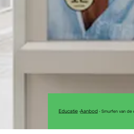
Educatie
-
Aanbod
-
Smurfen van de 