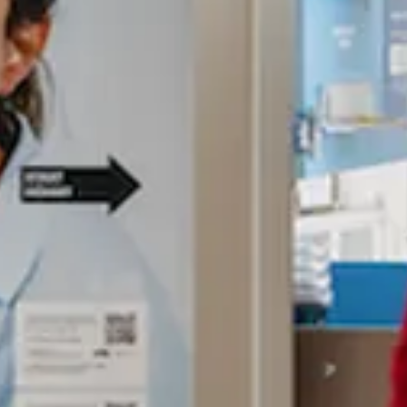
Zoekterm
annuleren
Zoeken