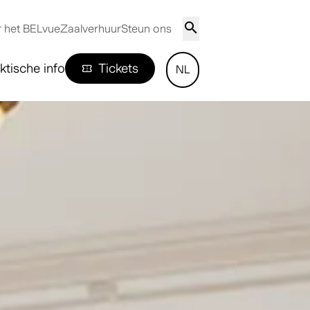
 het BELvue
Zaalverhuur
Steun ons
ktische info
Tickets
NL