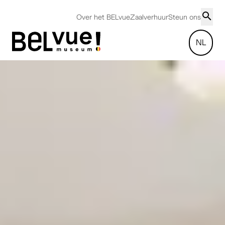
Over het BELvue
Zaalverhuur
Steun ons
NL