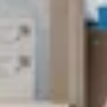
Zoekterm
annuleren
Zoeken