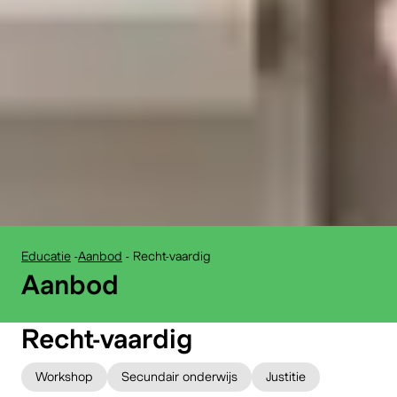
Educatie
-
Aanbod
-
Recht-vaardig
:
Aanbod
Recht-vaardig
Workshop
Secundair onderwijs
Justitie