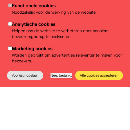
Functionele cookies
Noodzakelijk voor de werking van de website
Analytische cookies
Helpen ons de website te verbeteren door anoniem
bezoekersgedrag te analyseren.
Marketing cookies
Worden gebruikt om advertenties relevanter te maken voor
bezoekers.
Het BELvue biedt twee formules
Voorkeur opslaan
Nee, bedankt
Alle cookies accepteren
aan om de Democratiefabriek te
Het museum
Educatie
Praktische info
Tickets
bezoeken:
Zelfstandig bezoek (1u30)
Bezoek & workshop over vooroordelen en