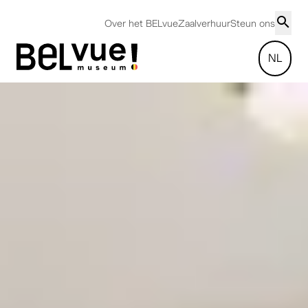
Over het BELvue
Zaalverhuur
Steun ons
NL