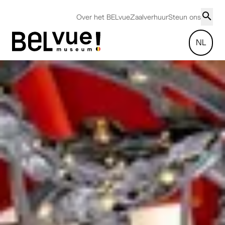
Over het BELvue
Zaalverhuur
Steun ons
NL