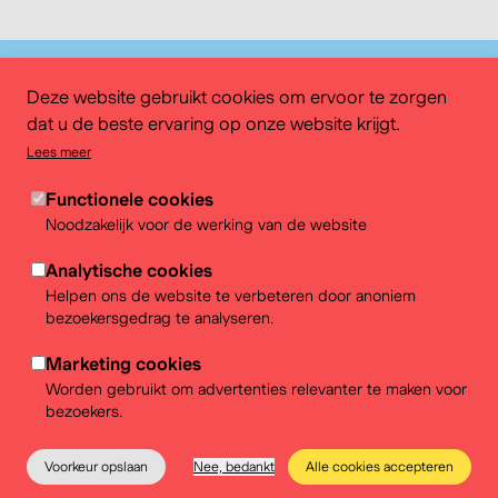
Deze website gebruikt cookies om ervoor te zorgen
dat u de beste ervaring op onze website krijgt.
Lees meer
Functionele cookies
Volg ons
Noodzakelijk voor de werking van de website
Analytische cookies
Helpen ons de website te verbeteren door anoniem
Blijf op de hoogte
bezoekersgedrag te analyseren.
Inschrijven
Marketing cookies
Worden gebruikt om advertenties relevanter te maken voor
Locatie
bezoekers.
Paleizenplein, 7
1000 Brussel
Voorkeur opslaan
Nee, bedankt
Alle cookies accepteren
Meer info
Het museum
Educatie
Praktische info
Tickets