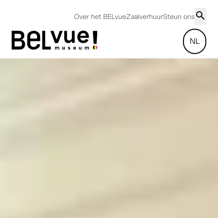
Over het BELvue
Zaalverhuur
Steun ons
NL