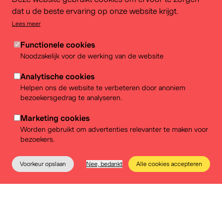
dat u de beste ervaring op onze website krijgt.
Lees meer
Verjaardag @museum
Functionele cookies
Noodzakelijk voor de werking van de website
Een verjaardagsfeestje in het BELvue? Dat is spelen,
leren en zich amuseren. Een onvergetelijke namiddag
Analytische cookies
met een lekker vieruurtje als afsluiter.
Helpen ons de website te verbeteren door anoniem
bezoekersgedrag te analyseren.
Meer info
Marketing cookies
Worden gebruikt om advertenties relevanter te maken voor
bezoekers.
Voorkeur opslaan
Nee, bedankt
Alle cookies accepteren
Het museum
Educatie
Praktische info
Tickets
Educatieve dienst
Een workshop over politiek? Een doe-tentoonstelling