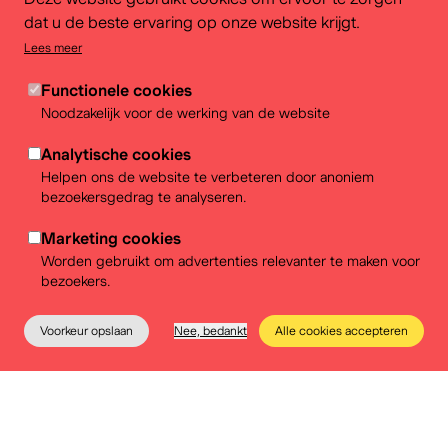
Dompel u onder in de luxe en exclusiviteit, maar ook in
dat u de beste ervaring op onze website krijgt.
de serieproductie voor de middenklasse,
Lees meer
technologische vernieuwing, industrialisatie, exotisme,
Functionele cookies
levendige kleuren, strakke lijnen en geometrische
Noodzakelijk voor de werking van de website
vormen van de art deco!
Analytische cookies
En wie weet ontdekt u in deze tentoonstelling ook
Helpen ons de website te verbeteren door anoniem
parallellen met de voortdurend veranderende
bezoekersgedrag te analyseren.
samenleving van vandaag?
Marketing cookies
Worden gebruikt om advertenties relevanter te maken voor
bezoekers.
Bezoek de tentoonstelling...
Voorkeur opslaan
Nee, bedankt
Alle cookies accepteren
Het museum
Educatie
Praktische info
Tickets
Individuele bezoekers, met of zonder audiogids