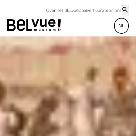
Over het BELvue
Zaalverhuur
Steun ons
NL