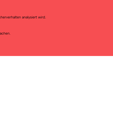
erverhalten analysiert wird.
achen.
Bekijk onze educatieve brochur