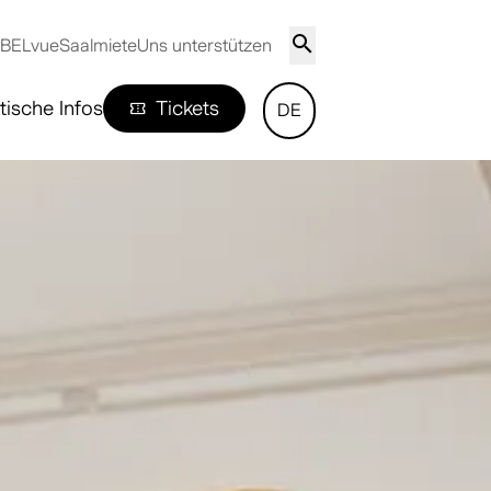
 BELvue
Saalmiete
Uns unterstützen
tische Infos
Tickets
DE