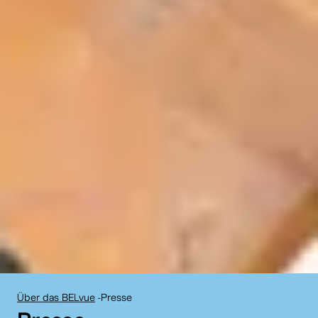
Über das BELvue
-
Presse