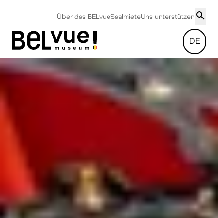
Über das BELvue
Saalmiete
Uns unterstützen
DE