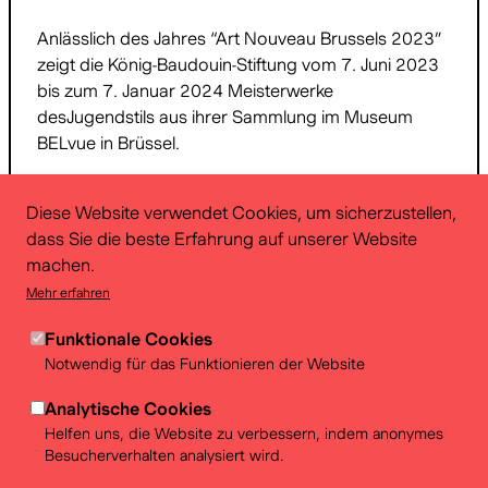
Anlässlich des Jahres “Art Nouveau Brussels 2023”
zeigt die König-Baudouin-Stiftung vom 7. Juni 2023
bis zum 7. Januar 2024 Meisterwerke
desJugendstils aus ihrer Sammlung im Museum
BELvue in Brüssel.
Diese Website verwendet Cookies, um sicherzustellen,
Download
Weiterlesen
dass Sie die beste Erfahrung auf unserer Website
machen.
Mehr erfahren
06/09/2021
Funktionale Cookies
Notwendig für das Funktionieren der Website
Interactieve tentoonstelling: Mysterie van
Financiën
Analytische Cookies
Helfen uns, die Website zu verbessern, indem anonymes
Interactieve tentoonstelling: Mysterie van Financiën.
Besucherverhalten analysiert wird.
Het ministerie dat alles over geld en financiën