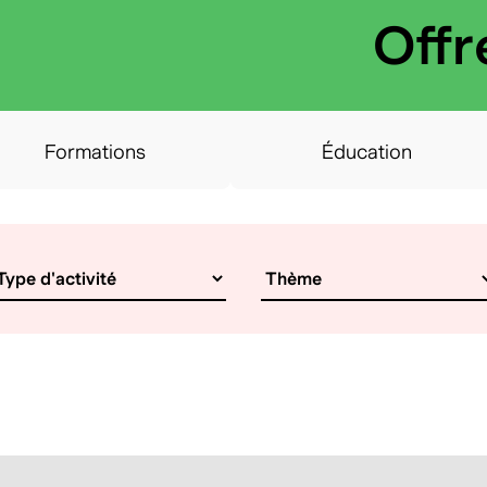
:
Offr
Formations
Éducation