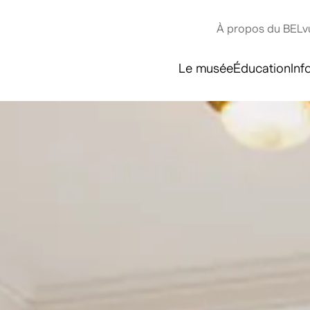
À propos du BELv
Le musée
Éducation
Inf