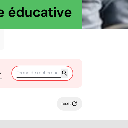
e éducative
reset