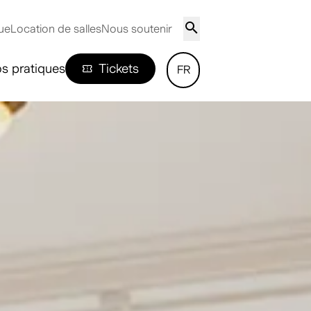
ue
Location de salles
Nous soutenir
os pratiques
Tickets
FR