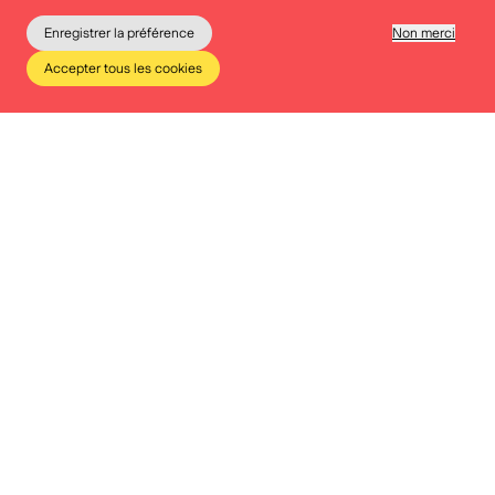
Enregistrer la préférence
Non merci
Accepter tous les cookies
Le musée
Éducation
Infos pratiques
Tickets
E. Crooy
Réserver un workshop :