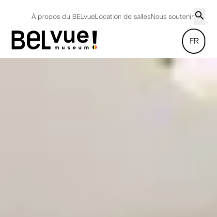
À propos du BELvue
Location de salles
Nous soutenir
FR