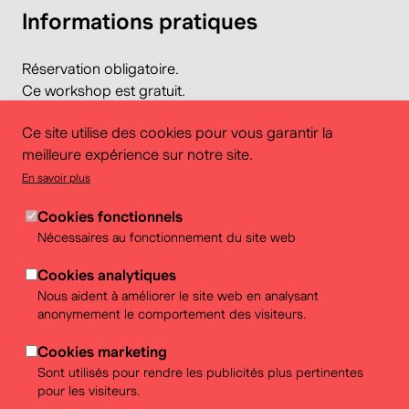
Informations pratiques
Réservation obligatoire.
Ce workshop est gratuit.
En cas d’annulation moins de 5 semaines avant la
Ce site utilise des cookies pour vous garantir la
date, des frais administratifs de 300€ seront facturés à
meilleure expérience sur notre site.
l'école.
La préparation en classe au workshop est
En savoir plus
indispensable (1h à 2h de cours)
Cookies fonctionnels
Nécessaires au fonctionnement du site web
Cookies analytiques
Nous aident à améliorer le site web en analysant
anonymement le comportement des visiteurs.
Cookies marketing
Sont utilisés pour rendre les publicités plus pertinentes
pour les visiteurs.