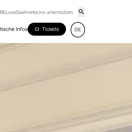
 BELvue
Saalmiete
Uns unterstützen
tische Infos
Tickets
DE