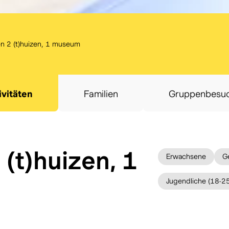
n 2 (t)huizen, 1 museum
ivitäten
Familien
Gruppenbesu
(t)huizen, 1
Erwachsene
G
Jugendliche (18-25