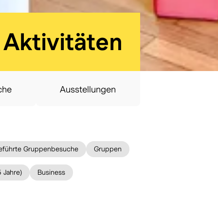
:
Aktivitäten
che
Ausstellungen
eführte Gruppenbesuche
Gruppen
 Jahre)
Business