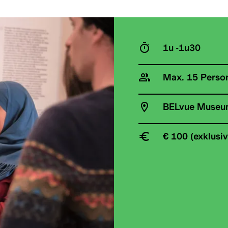
1u -1u30
Max. 15 Perso
BELvue Muse
€ 100 (exklusiv