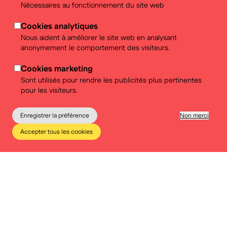
Nécessaires au fonctionnement du site web
Cookies analytiques
Nous aident à améliorer le site web en analysant
anonymement le comportement des visiteurs.
Cookies marketing
Sont utilisés pour rendre les publicités plus pertinentes
pour les visiteurs.
Enregistrer la préférence
Non merci
Citoyenneté Climat - cartes philo
Accepter tous les cookies
Le musée
Éducation
Infos pratiques
Tickets
Cartes philosophiques sur la durabilité et le climat.
Voir notre brochure educative