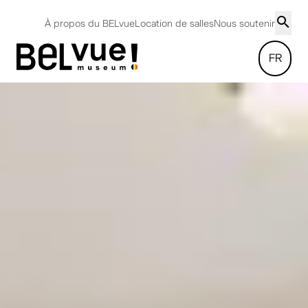
À propos du BELvue
Location de salles
Nous soutenir
FR