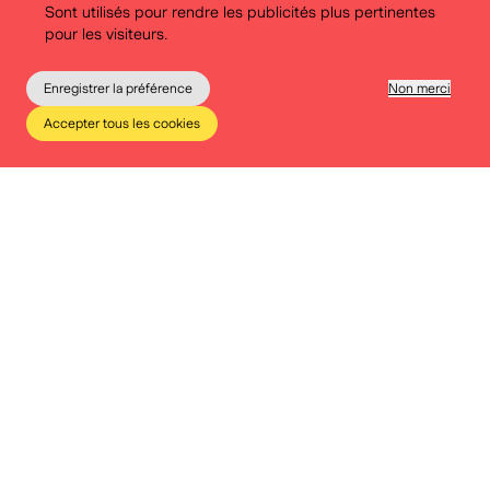
Sont utilisés pour rendre les publicités plus pertinentes
politesch Bildung (ZpB), le musée BELvue a conçu une
pour les visiteurs.
version belge, spécifiquement adaptée au contexte
éducatif de notre pays.
Enregistrer la préférence
Non merci
Accepter tous les cookies
Le musée
Éducation
Infos pratiques
Tickets
Outils pédagogiques:
Pour les enseignant·es : manuel
Carnet politique Belgique
Pour les étudiant·es : votre carnet de bord
Carnet politique Belgique