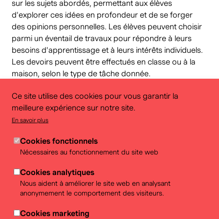
sur les sujets abordés, permettant aux élèves
d'explorer ces idées en profondeur et de se forger
des opinions personnelles. Les élèves peuvent choisir
parmi un éventail de travaux pour répondre à leurs
besoins d'apprentissage et à leurs intérêts individuels.
Les devoirs peuvent être effectués en classe ou à la
maison, selon le type de tâche donnée.
Cet outil s'inscrit dans le cadre d'un apprentissage
Ce site utilise des cookies pour vous garantir la
actif et participatif dans lequel les élèves peuvent
meilleure expérience sur notre site.
déterminer leur propre rythme d'apprentissage, leurs
sujets et leurs insertions.
En savoir plus
Le carnet de bord est conçu comme un matériel
Cookies fonctionnels
d'apprentissage ouvert et peut être utilisé dans
Nécessaires au fonctionnement du site web
différents formats d'enseignement et à différents
niveaux. Le matériel ne nécessite pas de
Cookies analytiques
connaissances préalables et les travaux peuvent être
Nous aident à améliorer le site web en analysant
réalisés au moins à partir de la première école
anonymement le comportement des visiteurs.
secondaire.
Cookies marketing
En collaboration avec la Fondation Zentrum fir