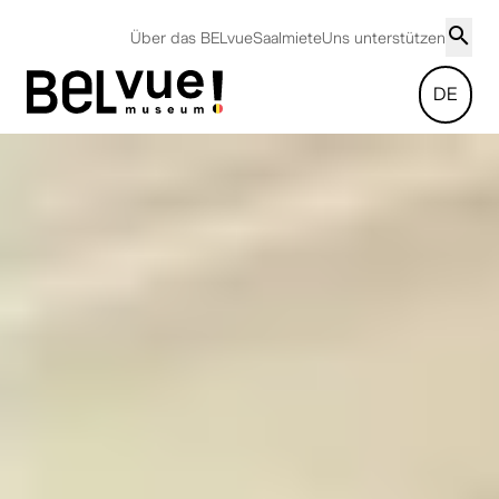
Über das BELvue
Saalmiete
Uns unterstützen
DE