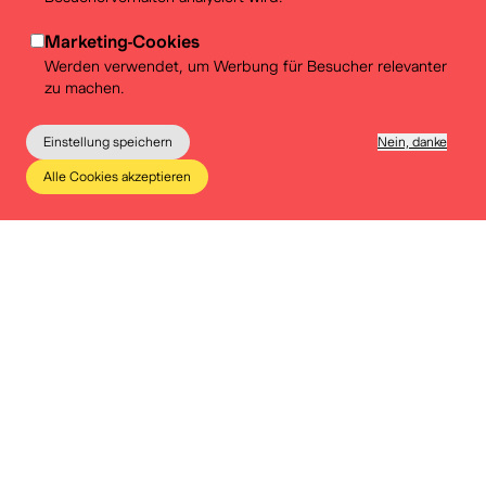
Marketing-Cookies
Werden verwendet, um Werbung für Besucher relevanter
zu machen.
Ständige Ausstellung
Einstellung speichern
Nein, danke
Jeden ersten Sonntag im Monat freier Eintritt!
Alle Cookies akzeptieren
Das Museum
Bildung
Praktische Infos
Tickets
Jeden ersten Sonntag im Monat ist der Eintritt ins
BELvue frei. Die Gelegenheit, die spielerischen
Rundgänge für Kinder (ab drei Jahren