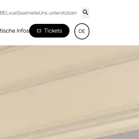
 BELvue
Saalmiete
Uns unterstützen
tische Infos
Tickets
DE