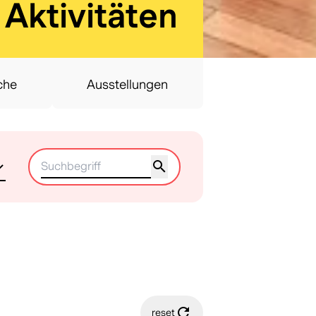
:
Aktivitäten
che
Ausstellungen
reset