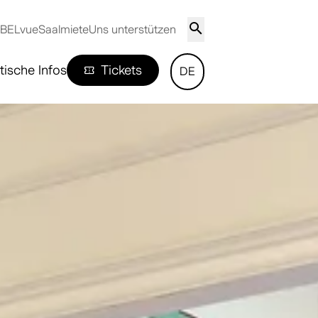
 BELvue
Saalmiete
Uns unterstützen
tische Infos
Tickets
DE