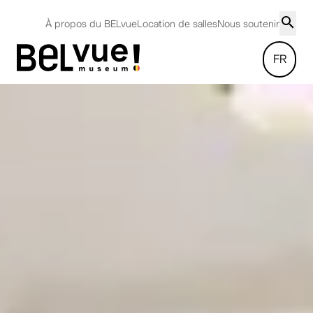
À propos du BELvue
Location de salles
Nous soutenir
FR