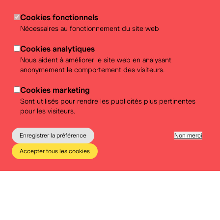
Cookies fonctionnels
Nécessaires au fonctionnement du site web
Cookies analytiques
Nous aident à améliorer le site web en analysant
anonymement le comportement des visiteurs.
Cookies marketing
Sont utilisés pour rendre les publicités plus pertinentes
Download de brochure in PDF
pour les visiteurs.
Enregistrer la préférence
Non merci
Accepter tous les cookies
Le musée
Éducation
Infos pratiques
Tickets
Service éducatif
Un workshop sur la politique ? Une expo interactive sur
la démocratie ? Un dossier pédagogique sur notre