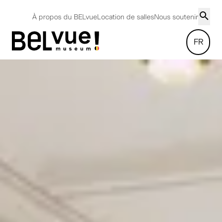
À propos du BELvue
Location de salles
Nous soutenir
FR