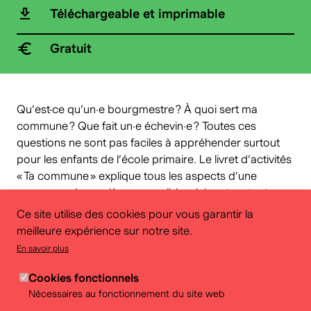
Téléchargeable et imprimable
Gratuit
Qu’est-ce qu’un·e bourgmestre ? À quoi sert ma
commune ? Que fait un·e échevin·e ? Toutes ces
questions ne sont pas faciles à appréhender surtout
pour les enfants de l’école primaire. Le livret d’activités
« Ta commune » explique tous les aspects d’une
commune de manière accessible, claire et surtout
amusante.
Ce site utilise des cookies pour vous garantir la
Dans ce livret, les élèves sont invité·es à faire preuve
meilleure expérience sur notre site.
d’esprit critique et de créativité, et apprennent à mieux
En savoir plus
connaître la politique de façon ludique et interactive. Le
livret d’activités ​“Ta commune” est un instrument
Cookies fonctionnels
indispensable pour les cours de Formation historique,
Nécessaires au fonctionnement du site web
géographique, économique et sociale et d’Éducation à