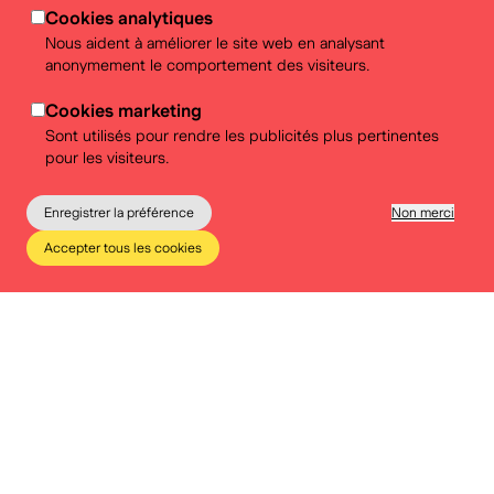
Cookies analytiques
la philosophie et à la citoyenneté..
Nous aident à améliorer le site web en analysant
anonymement le comportement des visiteurs.
Cookies marketing
Outils pédagogiques
Sont utilisés pour rendre les publicités plus pertinentes
pour les visiteurs.
Livret d'activités "Ta Commune" en français
Livret d'activités "Jouw Gemeente" en néerlandais
Enregistrer la préférence
Non merci
Accepter tous les cookies
Le musée
Éducation
Infos pratiques
Tickets
Suivez-nous