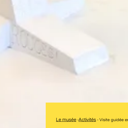
Le musée
-
Activités
-
Visite guidée e