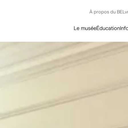
À propos du BELv
Le musée
Éducation
Inf