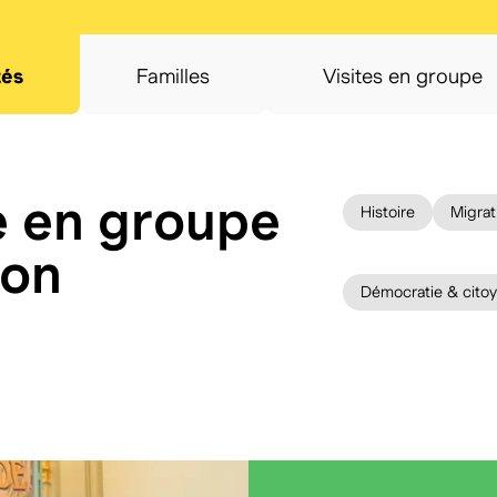
tés
Familles
Visites en groupe
e en groupe
Histoire
Migrat
ion
Démocratie & cito