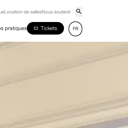
ue
Location de salles
Nous soutenir
os pratiques
Tickets
FR