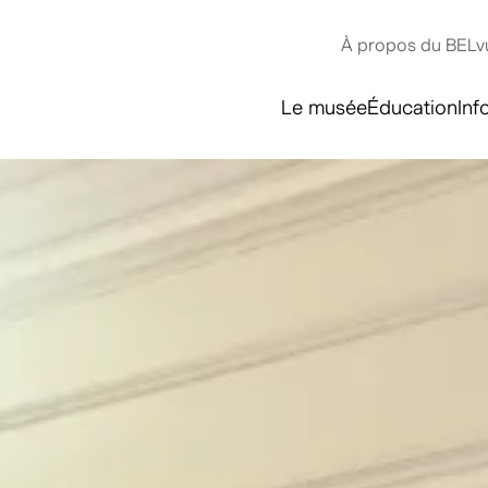
À propos du BELv
Le musée
Éducation
Inf