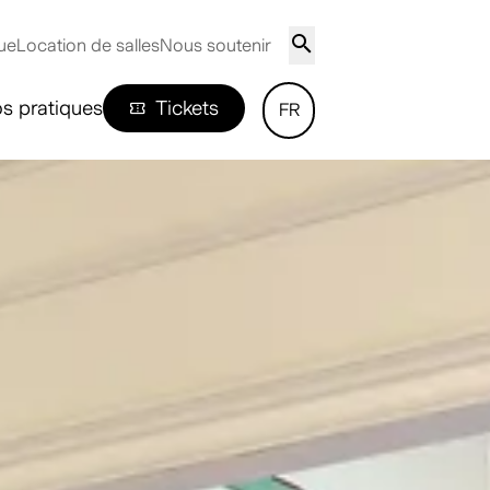
ue
Location de salles
Nous soutenir
os pratiques
Tickets
FR