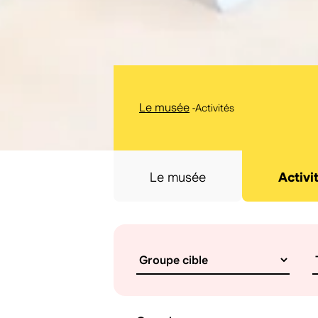
Le musée
-
Activités
Le musée
Activi