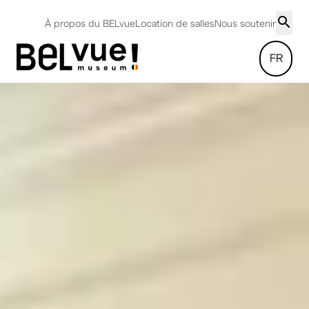
À propos du BELvue
Location de salles
Nous soutenir
FR