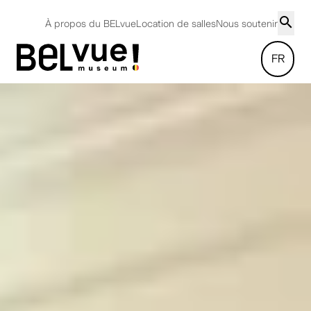
À propos du BELvue
Location de salles
Nous soutenir
FR