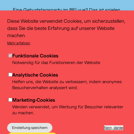
Eine Geburtstagsparty im BELvue? Das ist spielen,
entdecken und Spaß haben. Ein toller Nachmittag mit
Diese Website verwendet Cookies, um sicherzustellen,
einem leckeren Geburtstagskuchen zum Abschluss.
dass Sie die beste Erfahrung auf unserer Website
machen.
Weitere Informationen
Mehr erfahren
Funktionale Cookies
Notwendig für das Funktionieren der Website
Analytische Cookies
Helfen uns, die Website zu verbessern, indem anonymes
Bildungsabteilung
Besucherverhalten analysiert wird.
Marketing-Cookies
Ein Workshop zu Politik? Eine Ausstellung zum
Werden verwendet, um Werbung für Besucher relevanter
Mitmachen über die Demokratie? Unterrichtsmaterial
zu machen.
zur Kolonialgeschichte? Entdecken Sie unser Angebot!
Einstellung speichern
Nein, danke
Weitere Informationen