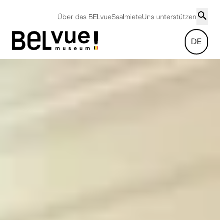
Über das BELvue
Saalmiete
Uns unterstützen
DE